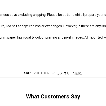
siness days excluding shipping. Please be patient while I prepare your
e, I do not accept returns or exchanges. However, if there are any issu
nt paper, high quality colour printing and pixel images. All mounted wi
SKU
:
EVOLUTIONS-75
カテゴリー
:
進化
,
What Customers Say