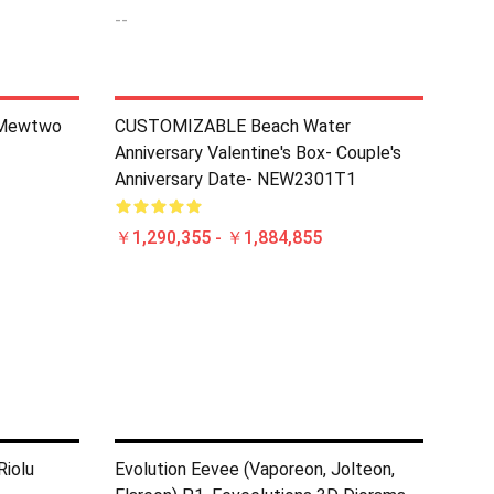
--
ewtwo
CUSTOMIZABLE Beach Water
Anniversary Valentine's Box- Couple's
Anniversary Date- NEW2301T1
￥1,290,355 - ￥1,884,855
Riolu
Evolution Eevee (Vaporeon, Jolteon,