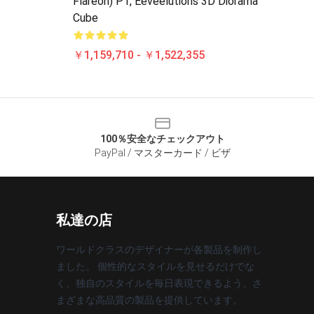
Flareon) P1, Eeveelutions 3D Diorama
Cube
￥1,159,710 - ￥1,522,355
100％安全なチェックアウト
PayPal / マスターカード / ビザ
私達の店
ワールドクラスのデザイナーが各製品を制作し
ました。 個性的なスタイルを見せるだけでな
く、独自のスタイルを毎日表現できるよう、さ
まざまな高品質の製品を提供しています。