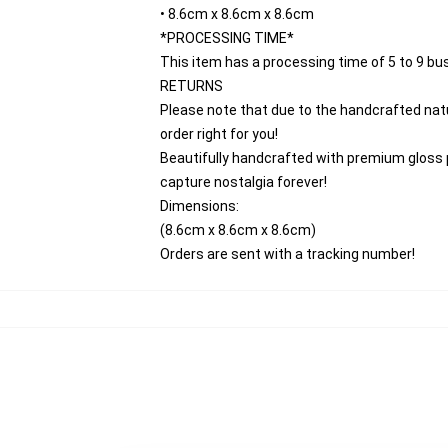
• 8.6cm x 8.6cm x 8.6cm
*PROCESSING TIME*
This item has a processing time of 5 to 9 bu
RETURNS
Please note that due to the handcrafted natur
order right for you!
Beautifully handcrafted with premium gloss pri
capture nostalgia forever!
Dimensions:
(8.6cm x 8.6cm x 8.6cm)
Orders are sent with a tracking number!