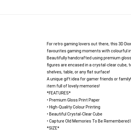
For retro gaming lovers out there, this 3D Di
favourites gaming moments with colourful imag
Beautifully handcrafted using premium gloss p
figures are encased in a crystal-clear cube, 
shelves, table, or any flat surface!
A unique gift idea for gamer friends or fami
item full of lovely memories!
*FEATURES*
• Premium Gloss Print Paper
• High-Quality Colour Printing
• Beautiful Crystal-Clear Cube
• Capture Old Memories To Be Remembered F
*SIZE*