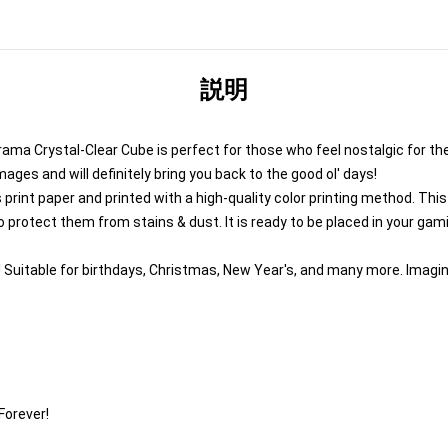
説明
orama Crystal-Clear Cube is perfect for those who feel nostalgic for th
es and will definitely bring you back to the good ol' days!
rint paper and printed with a high-quality color printing method. This
to protect them from stains & dust. It is ready to be placed in your gam
ly! Suitable for birthdays, Christmas, New Year's, and many more. Imag
orever!