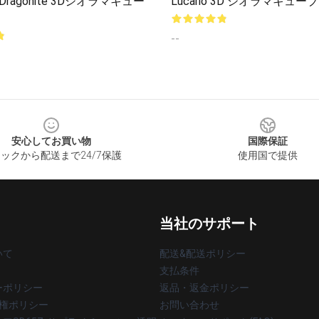
ir Dragonite 3Dジオラマキュー
Lucario 3D ジオラマキューブ
--
安心してお買い物
国際保証
ックから配送まで24/7保護
使用国で提供
当社のサポート
いて
配送&配送ポリシー
支払条件
ーポリシー
返品・返金ポリシー
著作権ポリシー
お問い合わせ