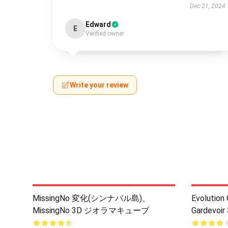
Dec 21, 2024
Edward
E
Verified owner
Write your review
MissingNo 変化(シンナバル島)、
Evolution
MissingNo 3D ジオラマキューブ
Gardevoir