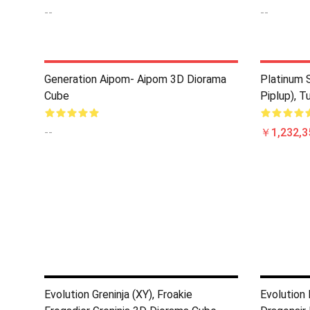
--
--
Generation Aipom- Aipom 3D Diorama
Platinum S
Cube
Piplup), T
--
￥1,232,3
Evolution Greninja (XY), Froakie
Evolution