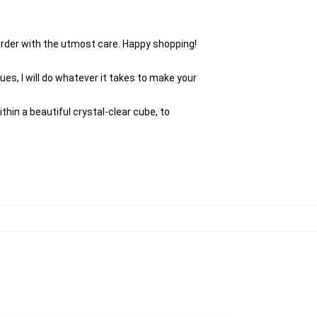
 order with the utmost care. Happy shopping!
es, I will do whatever it takes to make your
thin a beautiful crystal-clear cube, to