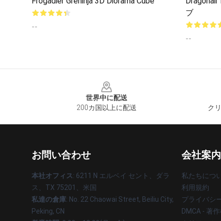
Frogadier Greninja 3D Diorama Cube
Dragona
ブ
--
--
Footer
世界中に配送
200カ国以上に配送
クリ
お問い合わせ
会社案内
本社オフィス
: 6211 N エルベイ セント、ダラ
私たちにつ
ス、TX 75201、米国
利用規約
私達の倉庫
: No. 22 Chaowai Street, Beiliu City,
プライバシ
Peking, CN
DMCA - 