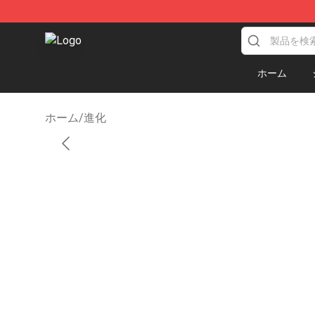
Pokemon Diorama Shop - The Best Store of Pokemon
ホーム
ホーム
/
進化