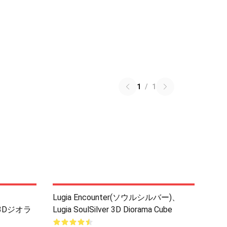
1
/
1
Lugia Encounter(ソウルシルバー)、
)3Dジオラ
Lugia SoulSilver 3D Diorama Cube