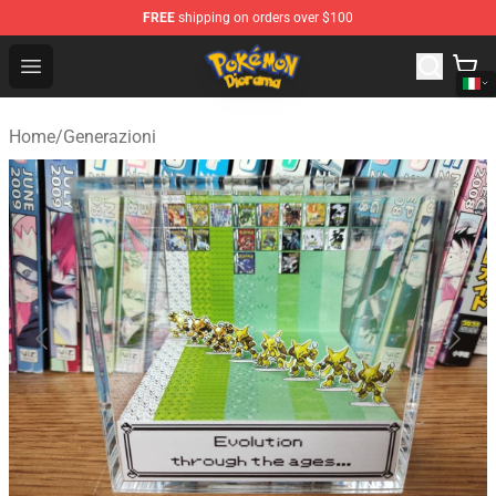
FREE
shipping on orders over $100
Pokemon Diorama Shop - The Best Store of Pokemon D
Open menu
Home
/
Generazioni