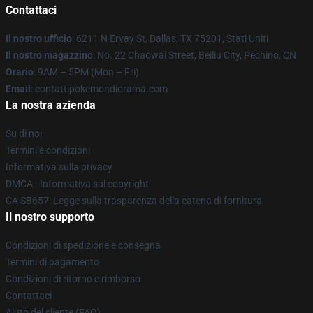
Contattaci
Il nostro ufficio
: 6211 N Ervay St, Dallas, TX 75201, Stati Uniti
Il nostro magazzino
: No. 22 Chaowai Street, Beiliu City, Pechino, CN
Orario
: 9AM – 5PM (Mon – Fri)
Email
: contattipokemondiorama.com
La nostra azienda
Su di noi
Termini e condizioni
Informativa sulla privacy
DMCA - Informativa sul copyright
CA SB657: Legge sulla trasparenza della catena di fornitura
Il nostro supporto
Condizioni di spedizione e consegna
Termini di pagamento
Condizioni di ritorno e rimborso
Contattaci
Aiuto del cliente (FAQ)