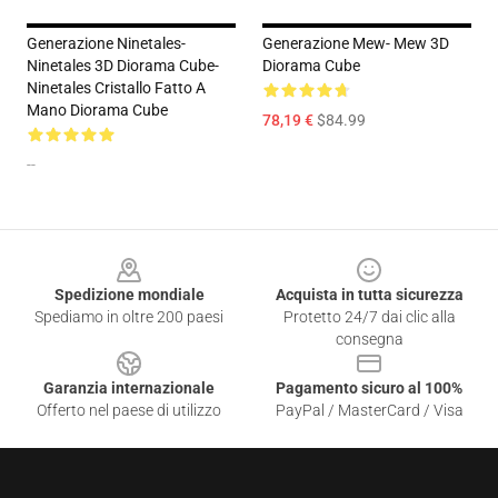
Generazione Ninetales-
Generazione Mew- Mew 3D
Ninetales 3D Diorama Cube-
Diorama Cube
Ninetales Cristallo Fatto A
Mano Diorama Cube
78,19 €
$84.99
--
Footer
Spedizione mondiale
Acquista in tutta sicurezza
Spediamo in oltre 200 paesi
Protetto 24/7 dai clic alla
consegna
Garanzia internazionale
Pagamento sicuro al 100%
Offerto nel paese di utilizzo
PayPal / MasterCard / Visa