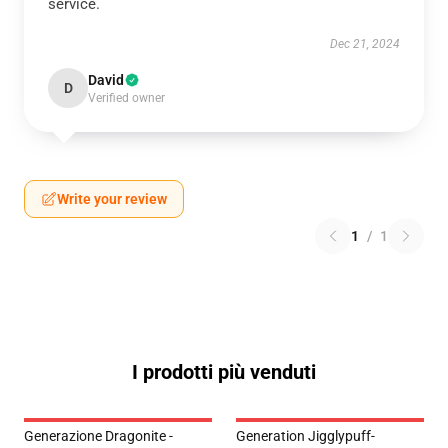
service.
Dec 21, 2024
David
D
Verified owner
Write your review
1
/
1
I prodotti più venduti
Generazione Dragonite -
Generation Jigglypuff-