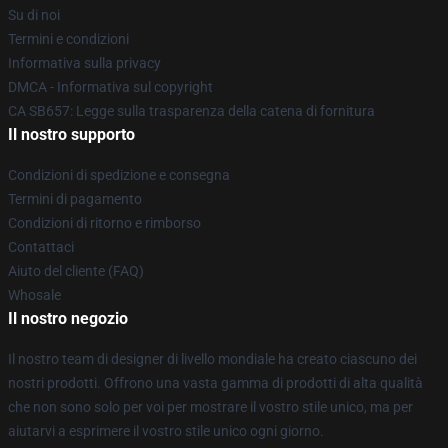
Su di noi
Termini e condizioni
Informativa sulla privacy
DMCA - Informativa sul copyright
CA SB657: Legge sulla trasparenza della catena di fornitura
Il nostro supporto
Condizioni di spedizione e consegna
Termini di pagamento
Condizioni di ritorno e rimborso
Contattaci
Aiuto del cliente (FAQ)
Whosale
Il nostro negozio
Il nostro team di designer di livello mondiale ha creato ciascuno dei
nostri prodotti. Offrono una vasta gamma di prodotti di alta qualità
che non sono solo per voi per mostrare il vostro stile unico, ma per
aiutarvi a esprimere il vostro stile unico ogni giorno.