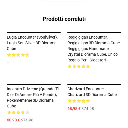
Prodotti correlati
Lugia Encounter (SoulSilver),
Regigigigas Encounter,
Lugia SoulSilver 3D Diorama
Regigigigas 3D Diorama Cube,
Cube
Regigigigas Handmade
Crystal Diorama Cube, Unico
Regalo Per I Giocatori
--
--
Incontro Di Meme (Quando Ti
Charizard Encounter,
Dice Di Andare Più A Fondo),
Charizard 3D Diorama Cube
Pokémememe 3D Diorama
Cube
68,98 €
$74.98
68,98 €
$74.98