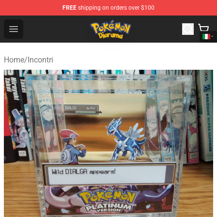
FREE
shipping on orders over $100
Pokemon Diorama Shop - The Best Store of Pokemon D
Open menu
Home
/
Incontri