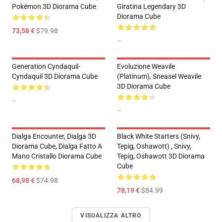
Pokémon 3D Diorama Cube
Giratina Legendary 3D
Diorama Cube
73,58 €
$79.98
--
Generation Cyndaquil-
Evoluzione Weavile
Cyndaquil 3D Diorama Cube
(Platinum), Sneasel Weavile
3D Diorama Cube
--
--
Dialga Encounter, Dialga 3D
Black White Starters (Snivy,
Diorama Cube, Dialga Fatto A
Tepig, Oshawott) , Snivy,
Mano Cristallo Diorama Cube
Tepig, Oshawott 3D Diorama
Cube
68,98 €
$74.98
78,19 €
$84.99
VISUALIZZA ALTRO