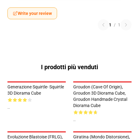
Write your review
1
/
1
I prodotti più venduti
Generazione Squirtle- Squirtle
Groudon (Cave Of Origin),
3D Diorama Cube
Groudon 3D Diorama Cube,
Groudon Handmade Crystal
Diorama Cube
--
--
Evoluzione Blastoise (FRLG),
Giratina (Mondo Distorsione),