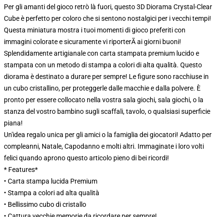
Per gli amanti del gioco retrò là fuori, questo 3D Diorama Crystal-Clear
Cube è perfetto per coloro che si sentono nostalgici per i vecchi tempi!
Questa miniatura mostra i tuoi momenti di gioco preferiti con
immagini colorate e sicuramente vi riporterÃ ai giorni buoni!
Splendidamente artigianale con carta stampata premium lucido e
stampata con un metodo di stampa a colori di alta qualità. Questo
diorama è destinato a durare per sempre! Le figure sono racchiuse in
un cubo cristallino, per proteggerle dalle macchie e dalla polvere. È
pronto per essere collocato nella vostra sala giochi, sala giochi, o la
stanza del vostro bambino sugli scaffali, tavolo, o qualsiasi superficie
piana!
Un'idea regalo unica per gli amici o la famiglia dei giocatori! Adatto per
compleanni, Natale, Capodanno e molti altri. Immaginate i loro volti
felici quando aprono questo articolo pieno di bei ricordi!
* Features*
• Carta stampa lucida Premium
• Stampa a colori ad alta qualità
• Bellissimo cubo di cristallo
• Cattura vecchie memorie da ricordare per sempre!