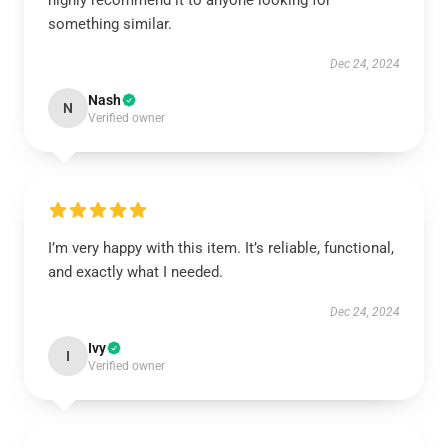
highly recommend it to anyone looking for
something similar.
Dec 24, 2024
Nash
N
Verified owner
I’m very happy with this item. It’s reliable, functional,
and exactly what I needed.
Dec 24, 2024
Ivy
I
Verified owner