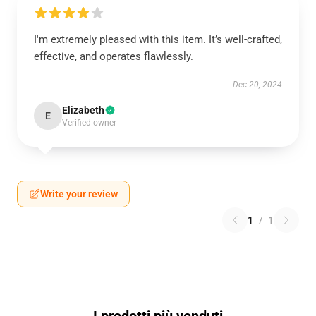
I'm extremely pleased with this item. It’s well-crafted,
effective, and operates flawlessly.
Dec 20, 2024
Elizabeth
E
Verified owner
Write your review
1
/
1