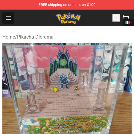
FREE
shipping on orders over $100
Pokemon Diorama Shop - The Best Store of Pokemon D
Open menu
Home
/
Pikachu Diorama