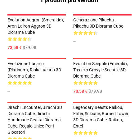
I prodotti più venduti
Evolution Aggron (Smeraldo),
Generazione Pikachu -
Aron Lairon Aggron 3D
Pikachu 3D Diorama Cube
Diorama Cube
--
73,58 €
$79.98
Evoluzione Lucario
Evolution Sceptile (Emerald),
(Platinum), Riolu Lucario 3D
Treecko Grovyle Sceptile 3D
Diorama Cube
Diorama Cube
--
73,58 €
$79.98
Jirachi Encounter, Jirachi 3D
Legendary Beasts Raikou,
Diorama Cube, Jirachi
Entei, Suicune, Burned Tower
Handmade Crystal Diorama
3D Diorama Cube, Raikou,
Cube, Regalo Unico Per I
Entei
Giocatori