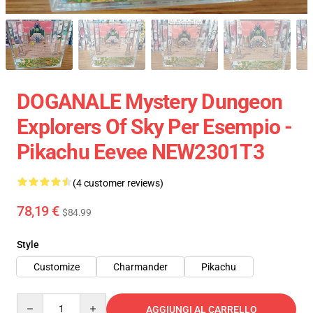
DOGANALE Mystery Dungeon
Explorers Of Sky Per Esempio -
Pikachu Eevee NEW2301T3
(4 customer reviews)
78,19 €
$84.99
Style
Customize
Charmander
Pikachu
Quantity
AGGIUNGI AL CARRELLO