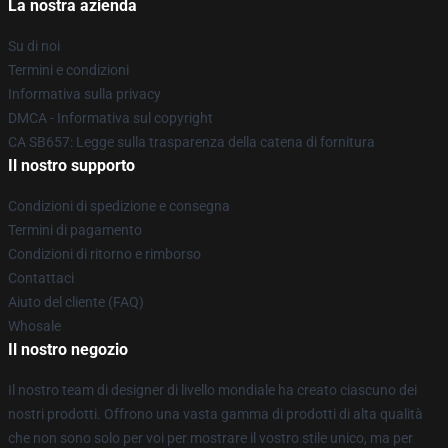
La nostra azienda
Su di noi
Termini e condizioni
Informativa sulla privacy
DMCA - Informativa sul copyright
CA SB657: Legge sulla trasparenza della catena di fornitura
Il nostro supporto
Condizioni di spedizione e consegna
Termini di pagamento
Condizioni di ritorno e rimborso
Contattaci
Aiuto del cliente (FAQ)
Whosale
Il nostro negozio
Il nostro team di designer di livello mondiale ha creato ciascuno dei
nostri prodotti. Offrono una vasta gamma di prodotti di alta qualità
che non sono solo per voi per mostrare il vostro stile unico, ma per