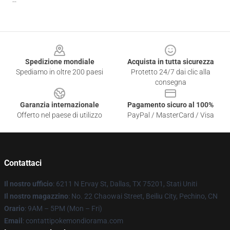
--
Footer
Spedizione mondiale
Acquista in tutta sicurezza
Spediamo in oltre 200 paesi
Protetto 24/7 dai clic alla
consegna
Garanzia internazionale
Pagamento sicuro al 100%
Offerto nel paese di utilizzo
PayPal / MasterCard / Visa
Contattaci
Il nostro ufficio
: 6211 N Ervay St, Dallas, TX 75201, Stati Uniti
Il nostro magazzino
: No. 22 Chaowai Street, Beiliu City, Pechino, CN
Orario
: 9AM – 5PM (Mon – Fri)
Email
: contattipokemondiorama.com