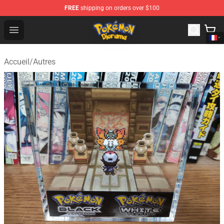
FREE
shipping on orders over $100
Pokemon Diorama Shop - The Best Store of Pokemon D
Open menu
Accueil
/
Autres