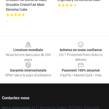
Groudon Cristal Fait Main
Diorama Cube
--
--
Footer
Livraison mondiale
Achetez en toute confiance
Nous livrons dans plus de 200
24/7 Protected from clicks to
pays
delivery
Garantie internationale
Paiement 100% sécurisé
Offert dans le pays d'utilisation
PayPal / MasterCard / Visa
Contactez-nous
Notre siège social
: 6211 N Ervay St, Dallas, TX 75201, États-Unis