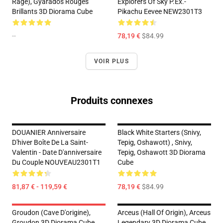
Rage), Gyarados Rouges
Explorers Of Sky P.ex.-
Brillants 3D Diorama Cube
Pikachu Eevee NEW2301T3
--
78,19 €
$84.99
VOIR PLUS
Produits connexes
DOUANIER Anniversaire
Black White Starters (Snivy,
D'hiver Boîte De La Saint-
Tepig, Oshawott) , Snivy,
Valentin - Date D'anniversaire
Tepig, Oshawott 3D Diorama
Du Couple NOUVEAU2301T1
Cube
81,87 € - 119,59 €
78,19 €
$84.99
Groudon (Cave D'origine),
Arceus (Hall Of Origin), Arceus
Groudon 3D Diorama Cube,
Legendary 3D Diorama Cube