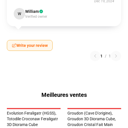
Dec 19, 2024
William
W
Verified owner
Write your review
1
/
1
Meilleures ventes
Evolution Feraligatr (HGSS),
Groudon (Cave D'origine),
Totodile Croconaw Feraligatr
Groudon 3D Diorama Cube,
3D Diorama Cube
Groudon Cristal Fait Main