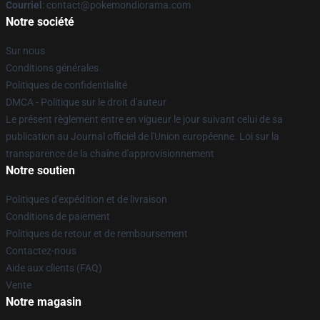
Courriel
: contact@pokemondiorama.com
Notre société
Sur nous
Conditions générales
Politiques de confidentialité
DMCA - Politique sur le droit d'auteur
Le présent règlement entre en vigueur le jour suivant celui de sa
publication au Journal officiel de l'Union européenne. Loi sur la
transparence de la chaîne d'approvisionnement
Notre soutien
Politiques d'expédition et de livraison
Conditions de paiement
Politiques de retour et de remboursement
Contactez-nous
Aide aux clients (FAQ)
Vente
Notre magasin