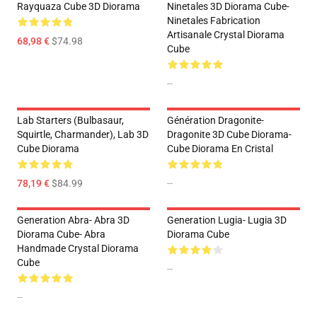
Rayquaza Cube 3D Diorama
Ninetales 3D Diorama Cube-
Ninetales Fabrication
Artisanale Crystal Diorama
68,98 €
$74.98
Cube
--
Lab Starters (Bulbasaur,
Génération Dragonite-
Squirtle, Charmander), Lab 3D
Dragonite 3D Cube Diorama-
Cube Diorama
Cube Diorama En Cristal
78,19 €
$84.99
--
Generation Abra- Abra 3D
Generation Lugia- Lugia 3D
Diorama Cube- Abra
Diorama Cube
Handmade Crystal Diorama
Cube
--
--