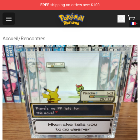
FREE
shipping on orders over $100
Pokemon Diorama Shop - The Best Store of Pokemon D
Open menu
Accueil
/
Rencontres