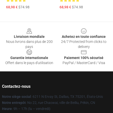
68,98 €
$74.98
68,98 €
$74.98
Footer
Livraison mondiale
Achetez en toute confiance
Nous livrons dans plus de 200
24/7 Protected from clicks to
pays
delivery
Garantie internationale
Paiement 100% sécurisé
Offert dans le pays d'utilisation
PayPal / MasterCard / Visa
Contactez-nous
Notre siège social
: 6211 N Ervay St, Dallas, TX 75201, États-Unis
Notre entrepôt
: No 22, rue Chaowai, ville de Beiliu, Pékin, CN
Heure
: 9h – 17h (lu – vendredi)