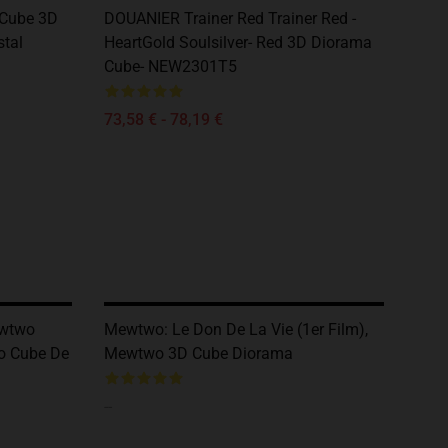
s Cube 3D
DOUANIER Trainer Red Trainer Red -
stal
HeartGold Soulsilver- Red 3D Diorama
Cube- NEW2301T5
73,58 € - 78,19 €
ewtwo
Mewtwo: Le Don De La Vie (1er Film),
o Cube De
Mewtwo 3D Cube Diorama
--