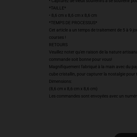
• Capturez de vieux souvenirs à se souvenir po
*TAILLE*
• 8,6 cm x 8,6 cm x 8,6 cm
*TEMPS DE PROCESSUS*
Cet article a un temps de traitement de 5 à 9 
courses !
RETOURS
Veuillez noter qu'en raison de la nature artisana
commande soit bonne pour vous!
Magnifiquement fabriqué à la main avec du papi
cube cristallin, pour capturer la nostalgie pour 
Dimensions:
(8,6 cm x 8,6 cm x 8,6 cm)
Les commandes sont envoyées avec un numéro 