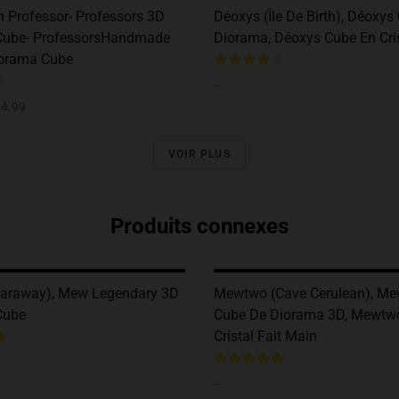
n Professor- Professors 3D
Déoxys (île De Birth), Déoxy
Cube- ProfessorsHandmade
Diorama, Déoxys Cube En Cri
iorama Cube
--
4.99
VOIR PLUS
Produits connexes
Faraway), Mew Legendary 3D
Mewtwo (Cave Cerulean), M
Cube
Cube De Diorama 3D, Mewtw
Cristal Fait Main
--