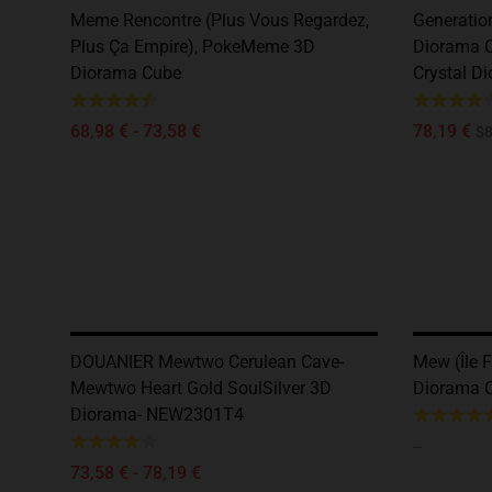
Meme Rencontre (Plus Vous Regardez,
Generatio
Plus Ça Empire), PokeMeme 3D
Diorama 
Diorama Cube
Crystal D
68,98 € - 73,58 €
78,19 €
$8
DOUANIER Mewtwo Cerulean Cave-
Mew (île 
Mewtwo Heart Gold SoulSilver 3D
Diorama 
Diorama- NEW2301T4
--
73,58 € - 78,19 €