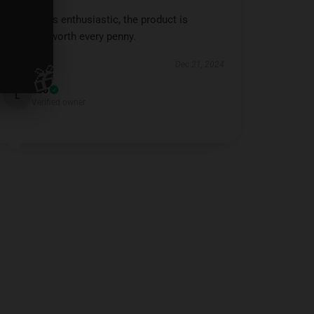
The shop is enthusiastic, the product is
premium, worth every penny.
🎁
Dec 21, 2024
Leo
L
Verified owner