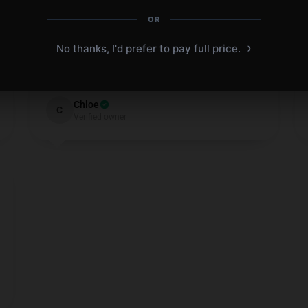
I’m extremely satisfied with this product. It’s
OR
well-constructed, practical, and surpasses my
›
No thanks, I'd prefer to pay full price.
expectations.
Dec 22, 2024
Chloe
C
Verified owner