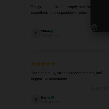
The product arrived promptly and functions as
described; it’s a dependable option.
🎁
Dec 23, 2024
Chloe
C
Verified owner
Top-tier quality, strongly recommended, and
supportive assistance.
Dec 20, 2024
Emma
E
Verified owner