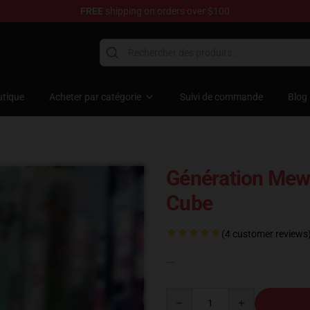
FREE
shipping on orders over $100
 Diorama
tique
Acheter par catégorie
Suivi de commande
Blog
Génération Me
Cube
(4 customer reviews
--
Quantity