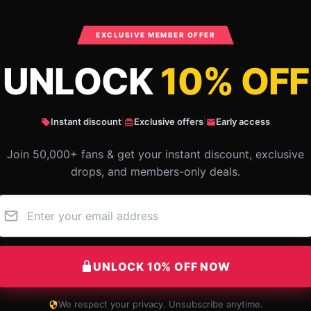
What Customers Say
EXCLUSIVE MEMBER OFFER
UNLOCK
10% OFF
Mewtwo- Mewtwo 3D Diorama Cube
Instant discount
|
Exclusive offers
|
Early access
Join 50,000+ fans & get your instant discount, exclusive
drops, and members-only deals.
UNLOCK 10% OFF NOW
We respect your privacy. Unsubscribe anytime.