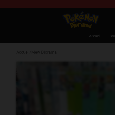
Pokemon Diorama Shop - The Best Store of Pokemon
Accueil
Bou
Accueil
/
Mew Diorama