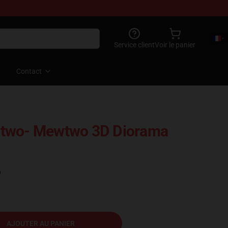
Service client
Voir le panier
Contact
wtwo- Mewtwo 3D Diorama
)
AJOUTER AU PANIER