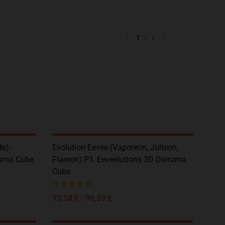
1
/
1
e) -
Evolution Eevee (Vaporeon, Jolteon,
rama Cube
Flareon) P1, Eeveelutions 3D Diorama
Cube
73,58 € - 96,59 €