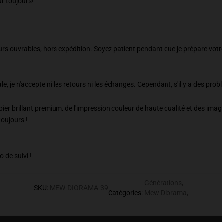
ur toujours!
jours ouvrables, hors expédition. Soyez patient pendant que je prépare v
le, je n'accepte ni les retours ni les échanges. Cependant, s'il y a des probl
er brillant premium, de l'impression couleur de haute qualité et des im
toujours !
de suivi !
Générations
,
SKU
:
MEW-DIORAMA-39
Catégories
:
Mew Diorama
,