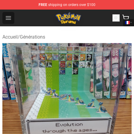
FREE
shipping on orders over $100
Pokemon Diorama Shop - The Best Store of Pokemon D
Open menu
Accueil
/
Générations