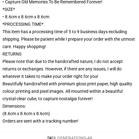
• Capture Old Memories To Be Remembered Forever!
*SIZE*
• 8.6cm x 8.6cm x 8.6cm
*PROCESSING TIME*
This item has a processing time of 5 to 9 business days excluding
shipping. Please be patient while I prepare your order with the utmost
care. Happy shopping!
RETURNS
Please note that due to the handcrafted nature, I do not accept
returns or exchanges. However, if there are any issues, I will do
whatever it takes to make your order right for you!
Beautifully handcrafted with premium gloss print paper, high quality
colour printing and pixel images. All mounted within a beautiful
crystal-clear cube, to capture nostalgia forever!
Dimensions:
(8.6cm x 8.6cm x 8.6cm)
Orders are sent with a tracking number!
SKU
:
GENERATIONS-48