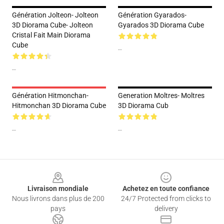
Génération Jolteon- Jolteon
Génération Gyarados-
3D Diorama Cube- Jolteon
Gyarados 3D Diorama Cube
Cristal Fait Main Diorama
Cube
--
--
Génération Hitmonchan-
Generation Moltres- Moltres
Hitmonchan 3D Diorama Cube
3D Diorama Cub
--
--
Footer
Livraison mondiale
Achetez en toute confiance
Nous livrons dans plus de 200
24/7 Protected from clicks to
pays
delivery