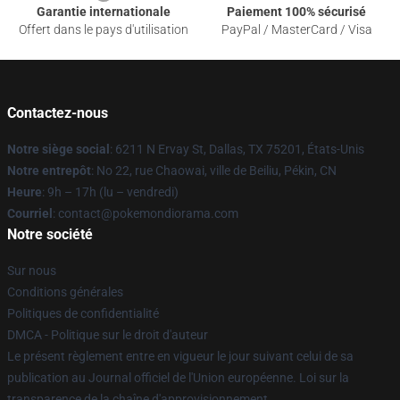
Garantie internationale
Paiement 100% sécurisé
Offert dans le pays d'utilisation
PayPal / MasterCard / Visa
Contactez-nous
Notre siège social
: 6211 N Ervay St, Dallas, TX 75201, États-Unis
Notre entrepôt
: No 22, rue Chaowai, ville de Beiliu, Pékin, CN
Heure
: 9h – 17h (lu – vendredi)
Courriel
: contact@pokemondiorama.com
Notre société
Sur nous
Conditions générales
Politiques de confidentialité
DMCA - Politique sur le droit d'auteur
Le présent règlement entre en vigueur le jour suivant celui de sa
publication au Journal officiel de l'Union européenne. Loi sur la
transparence de la chaîne d'approvisionnement