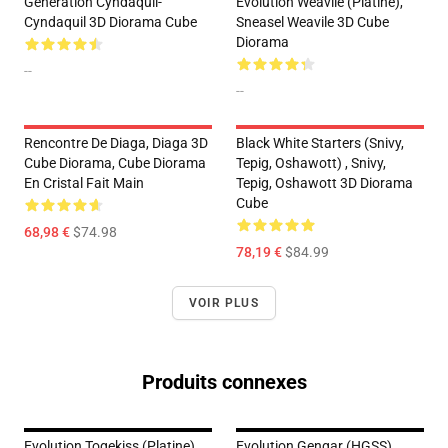
Generation Cyndaquil-
Evolution Weavile (Platine),
Cyndaquil 3D Diorama Cube
Sneasel Weavile 3D Cube
Diorama
--
--
Rencontre De Diaga, Diaga 3D
Black White Starters (Snivy,
Cube Diorama, Cube Diorama
Tepig, Oshawott) , Snivy,
En Cristal Fait Main
Tepig, Oshawott 3D Diorama
Cube
68,98 €
$74.98
78,19 €
$84.99
VOIR PLUS
Produits connexes
Evolution Togekiss (Platine),
Evolution Gengar (HGSS),