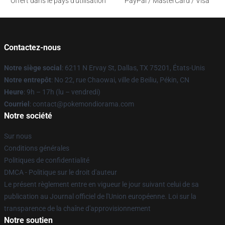
Offert dans le pays d'utilisation
PayPal / MasterCard / Visa
Contactez-nous
Notre siège social
: 6211 N Ervay St, Dallas, TX 75201, États-Unis
Notre entrepôt
: No 22, rue Chaowai, ville de Beiliu, Pékin, CN
Heure
: 9h – 17h (lu – vendredi)
Courriel
: contact@pokemondiorama.com
Notre société
Sur nous
Conditions générales
Politiques de confidentialité
DMCA - Politique sur le droit d'auteur
Le présent règlement entre en vigueur le jour suivant celui de sa
publication au Journal officiel de l'Union européenne. Loi sur la
transparence de la chaîne d'approvisionnement
Notre soutien