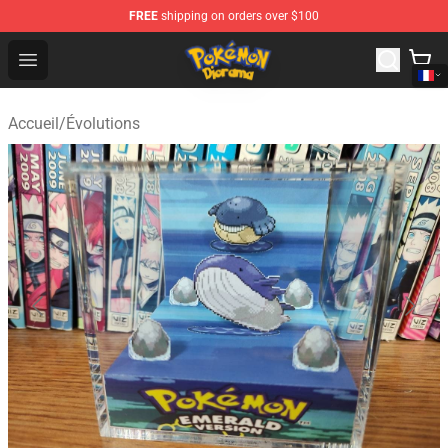
FREE
shipping on orders over $100
Pokemon Diorama Shop - The Best Store of Pokemon D
Open menu
Accueil
/
Évolutions