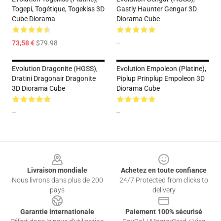
Togepi, Togétique, Togekiss 3D
Gastly Haunter Gengar 3D
Cube Diorama
Diorama Cube
73,58 €
$79.98
--
Evolution Dragonite (HGSS),
Evolution Empoleon (Platine),
Dratini Dragonair Dragonite
Piplup Prinplup Empoleon 3D
3D Diorama Cube
Diorama Cube
--
--
Footer
Livraison mondiale
Achetez en toute confiance
Nous livrons dans plus de 200
24/7 Protected from clicks to
pays
delivery
Garantie internationale
Paiement 100% sécurisé