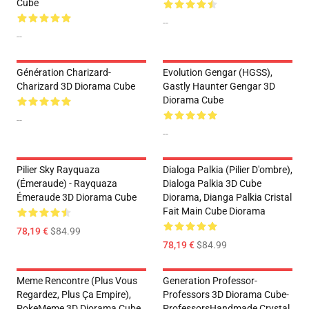
Cube
--
--
Génération Charizard-
Evolution Gengar (HGSS),
Charizard 3D Diorama Cube
Gastly Haunter Gengar 3D
Diorama Cube
--
--
Pilier Sky Rayquaza
Dialoga Palkia (pilier D'ombre),
(Émeraude) - Rayquaza
Dialoga Palkia 3D Cube
Émeraude 3D Diorama Cube
Diorama, Dianga Palkia Cristal
Fait Main Cube Diorama
78,19 €
$84.99
78,19 €
$84.99
Meme Rencontre (Plus Vous
Generation Professor-
Regardez, Plus Ça Empire),
Professors 3D Diorama Cube-
PokeMeme 3D Diorama Cube
ProfessorsHandmade Crystal