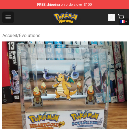
FREE
shipping on orders over $100
Pokemon Diorama Shop - The Best Store of Pokemon D
Open menu
Accueil
/
Évolutions