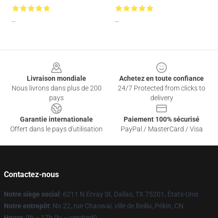
--
--
Footer
Livraison mondiale
Achetez en toute confiance
Nous livrons dans plus de 200
24/7 Protected from clicks to
pays
delivery
Garantie internationale
Paiement 100% sécurisé
Offert dans le pays d'utilisation
PayPal / MasterCard / Visa
Contactez-nous
Notre siège social
: 6211 N Ervay St, Dallas, TX 75201, États-Unis
Notre entrepôt
: No 22, rue Chaowai, ville de Beiliu, Pékin, CN
Heure
: 9h – 17h (lu – vendredi)