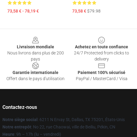
73,58 € - 78,19 €
73,58 €
$79.98
Footer
Livraison mondiale
Achetez en toute confiance
Nous livrons dans plus de 200
24/7 Protected from clicks to
pays
delivery
Garantie internationale
Paiement 100% sécurisé
Offert dans le pays d'utilisation
PayPal / MasterCard / Visa
Contactez-nous
Notre siège social
: 6211 N Ervay St, Dallas, TX 75201, États-Unis
Notre entrepôt
: No 22, rue Chaowai, ville de Beiliu, Pékin, CN
Heure
: 9h – 17h (lu – vendredi)