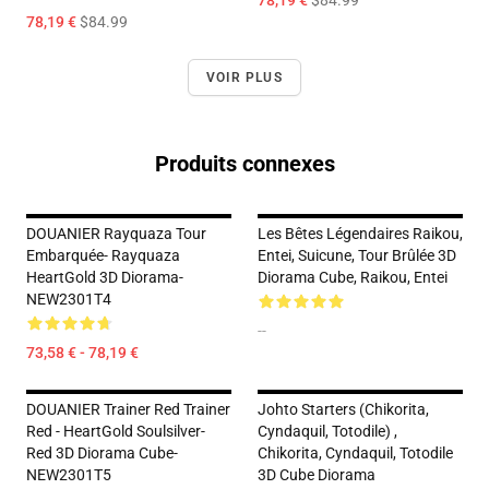
78,19 €
$84.99
78,19 €
$84.99
VOIR PLUS
Produits connexes
DOUANIER Rayquaza Tour
Les Bêtes Légendaires Raikou,
Embarquée- Rayquaza
Entei, Suicune, Tour Brûlée 3D
HeartGold 3D Diorama-
Diorama Cube, Raikou, Entei
NEW2301T4
--
73,58 € - 78,19 €
DOUANIER Trainer Red Trainer
Johto Starters (Chikorita,
Red - HeartGold Soulsilver-
Cyndaquil, Totodile) ,
Red 3D Diorama Cube-
Chikorita, Cyndaquil, Totodile
NEW2301T5
3D Cube Diorama