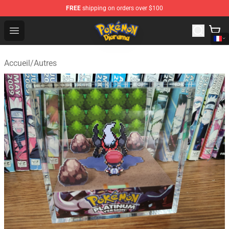
FREE
shipping on orders over $100
Pokemon Diorama Shop - The Best Store of Pokemon D
Open menu
Accueil
/
Autres