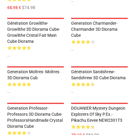
--
68,98 €
$74.98
Génération Growlithe-
Generation Charmander-
Growlithe 3D Diorama Cube-
Charmander 3D Diorama
Growlithe Cristal Fait Main
Cube
Cube Diorama
--
--
Generation Moltres- Moltres
Génération Sandshrew-
3D Diorama Cub
Sandshrew 3D Cube Diorama
--
--
Generation Professor-
DOUANIER Mystery Dungeon
Professors 3D Diorama Cube-
Explorers Of Sky P.ex.-
ProfessorsHandmade Crystal
Pikachu Eevee NEW2301T3
Diorama Cube